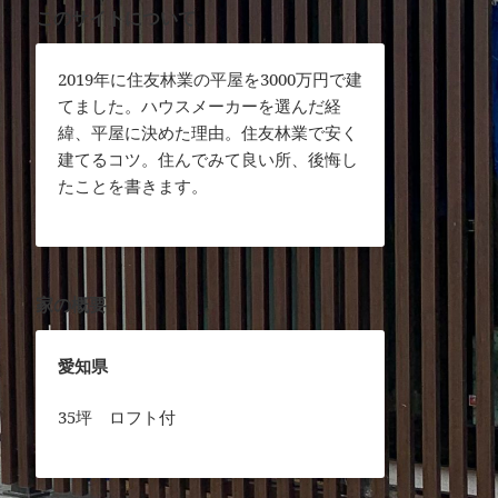
このサイトについて
2019年に住友林業の平屋を3000万円で建
てました。ハウスメーカーを選んだ経
緯、平屋に決めた理由。住友林業で安く
建てるコツ。住んでみて良い所、後悔し
たことを書きます。
家の概要
愛知県
35坪 ロフト付