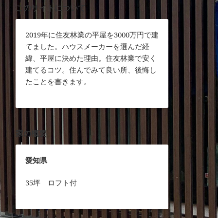
このサイトについて
2019年に住友林業の平屋を3000万円で建
てました。ハウスメーカーを選んだ経
緯、平屋に決めた理由。住友林業で安く
建てるコツ。住んでみて良い所、後悔し
たことを書きます。
家の概要
愛知県
35坪 ロフト付